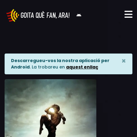
×
Descarregueu-vos la nostra aplicació per
Android
. La trobareu en
aquest enllaç