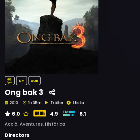
R+
DOB
Ong bak 3
Tràiler
Llista
2010
1h 35m
6.0
4.9
6.1
Acció,
Aventures,
Històrica
Directors