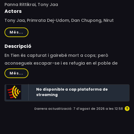
Panna Rittikrai, Tony Jaa
Actors
Tony Jaa, Primrata Dej-Udom, Dan Chupong, Nirut
Sirijanya, Petchtai Wongkamlao, Sarunyu Wongkrachang,
Més...
Sorapong Chatree, Choomporn Theppitak, Santisuk
Promsiri, Patthama Panthong, Boonsri Yindee
Descripció
En Tien és capturat i gairebé mort a cops; però
aconsegueix escapar-se i es refugia en el poble de
Kana Khone. Allà li ensenyen meditació, i com tractar
Més...
amb el seu karma. Però ben aviat el seu rival torna a
aparèixer, desafiant Tien en un duel final.
No disponible a cap plataforma de
streaming
Darrera actualització: 7 d'agost de 2026 a les 12:58