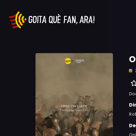
O
Do
Di
Rob
De
Onl