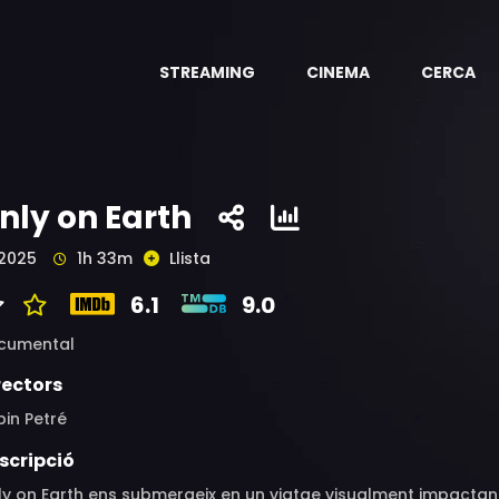
STREAMING
CINEMA
CERCA
nly on Earth
2025
1h 33m
Llista
6.1
9.0
cumental
rectors
in Petré
scripció
y on Earth ens submergeix en un viatge visualment impactant