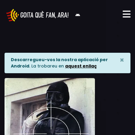
×
Descarregueu-vos la nostra aplicació per
Android
. La trobareu en
aquest enllaç