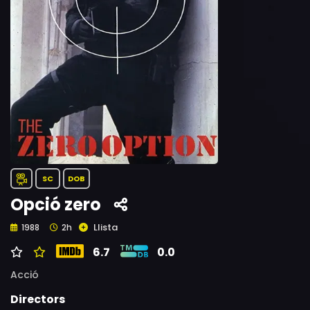
SC
DOB
Opció zero
Llista
1988
2h
6.7
0.0
Acció
Directors