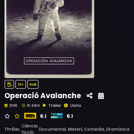
12+
SUB
Operació Avalanche
Tràiler
Llista
2016
1h 34m
6.1
6.1
Ciència
Thriller,
Documental,
Misteri,
Comèdia,
Dramàtica
ficció,