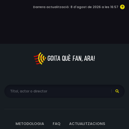
i tenen la "brillant" idea d'enviar a uns agents del
Darrera actualització: 8 d'agost de 2026 a les 16:57
departament d'audiovisual perquè es facin passar per
documentalistes i desemmascarin al talp. El que
descobriran, però, serà una cosa molt pitjor.
METODOLOGIA
FAQ
ACTUALITZACIONS