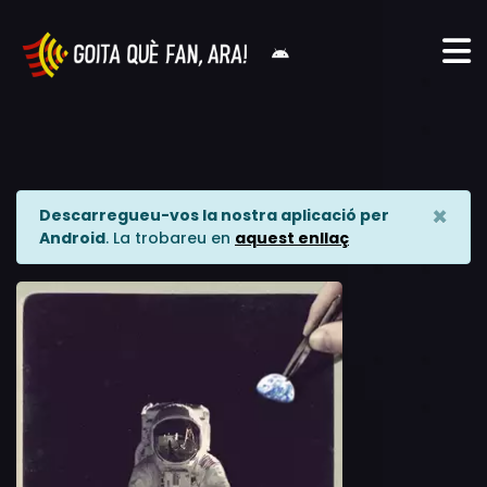
×
Descarregueu-vos la nostra aplicació per
Android
. La trobareu en
aquest enllaç