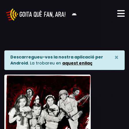
×
Descarregueu-vos la nostra aplicació per
Android
. La trobareu en
aquest enllaç