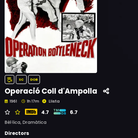
SC
DOB
Operació Coll d'Ampolla
Llista
1961
1h 17m
4.7
6.7
Bèl·lica,
Dramàtica
Directors