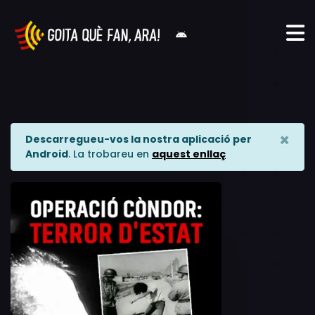
×
Descarregueu-vos la nostra aplicació per
Android
. La trobareu en
aquest enllaç