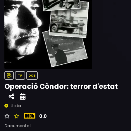
TP
DOB
Operació Còndor: terror d'estat
Llista
0.0
Documental