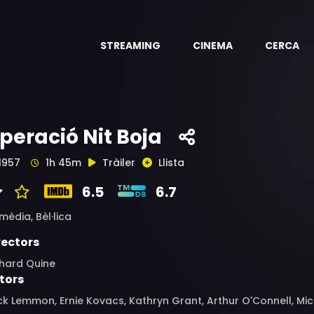
STREAMING
CINEMA
CERCA
peració Nit Boja
1957
1h 45m
Tràiler
Llista
6.5
6.7
mèdia,
Bèl·lica
rectors
chard Quine
tors
k Lemmon, Ernie Kovacs, Kathryn Grant, Arthur O'Connell, Mi