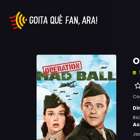
O
Co
Di
Ri
Ac
Jac