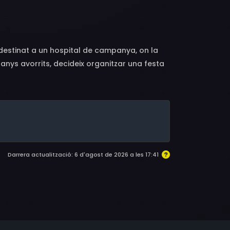
et, Marilyn Hanold, Mary LaRoche, Mary Tyler
ick Crockett, Kort Falkenberg, Ron Gans,
aithe Iragui, Roy Jenson, Betsy Jones-
itchum, Patricia Morán, Dale Musselman, Bek
 destinat a un hospital de campanya, on la
Werner Reichow, Robert C. Ross, Eddie Ryder,
panys avorrits, decideix organitzar una festa
res i soldats estan prohibides i el capità és
Darrera actualització: 6 d'agost de 2026 a les 17:41