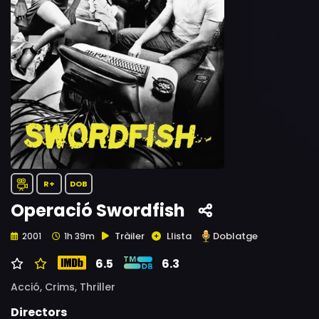
R+
DOB
Operació Swordfish
Tràiler
Llista
Doblatge
2001
1h 39m
6.5
6.3
Acció,
Crims,
Thriller
Directors