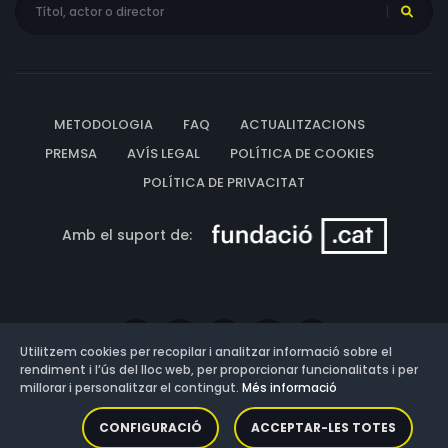
METODOLOGIA
FAQ
ACTUALITZACIONS
PREMSA
AVÍS LEGAL
POLÍTICA DE COOKIES
POLÍTICA DE PRIVACITAT
Amb el suport de:
Utilitzem cookies per recopilar i analitzar informació sobre el
rendiment i l’ús del lloc web, per proporcionar funcionalitats i per
millorar i personalitzar el contingut.
Més informació
Versió: 3.13.0.202607011342
CONFIGURACIÓ
ACCEPTAR-LES TOTES