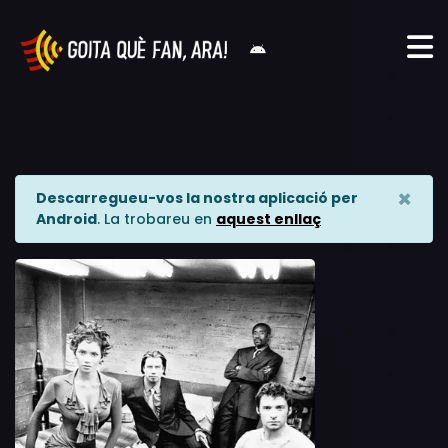
×
Descarregueu-vos la nostra aplicació per
Android
. La trobareu en
aquest enllaç