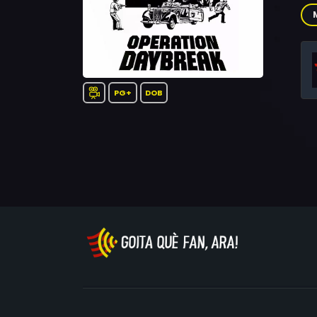
Cyr
Fra
Cro
Abi
PG+
DOB