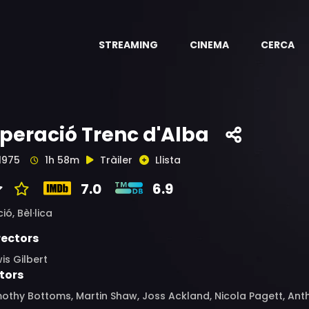
STREAMING
CINEMA
CERCA
peració Trenc d'Alba
1975
1h 58m
Tràiler
Llista
7.0
6.9
ció,
Bèl·lica
rectors
is Gilbert
tors
othy Bottoms, Martin Shaw, Joss Ackland, Nicola Pagett, Anth