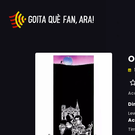
O
Ac
Di
Lew
Ac
Tim