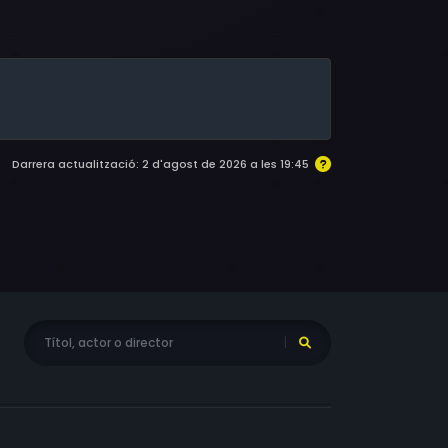
une, Ray Smith, George Sewell, Kika Markham,
ka, Philip Madoc, Vernon Dobtcheff, Cyril
lauber, William Lucas, Josef Abrhám, John
Darrera actualització: 2 d'agost de 2026 a les 19:45