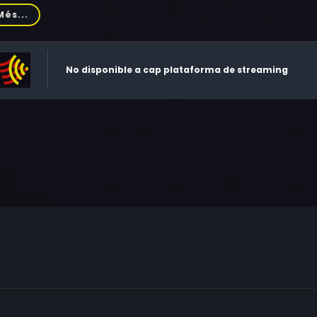
il Shaps, Nigel Stock, Diana Coupland, Ronald Radd, Kim Fort
Més...
nk Gatliff, Aubrey Woods, Reinhard Kolldehoff, Pavla Matejovs
ss, Jiří Krampol, Radoslav Dubanský, Neil McCarthy, Gertan K
neri, Josef Laufer, Jaroslav Drbohlav, Vítězslav Jandák
No disponible a cap plataforma de streaming