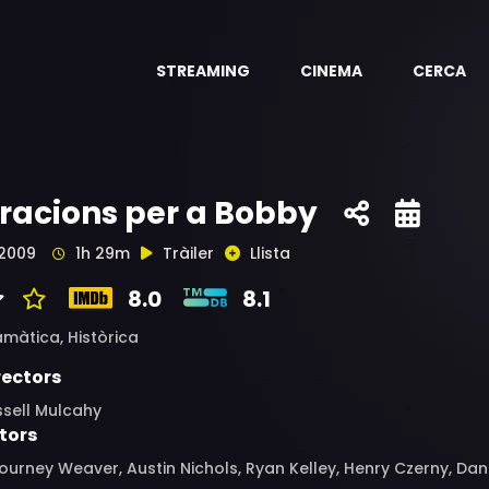
STREAMING
CINEMA
CERCA
racions per a Bobby
2009
1h 29m
Tràiler
Llista
8.0
8.1
amàtica,
Històrica
rectors
ssell Mulcahy
tors
ourney Weaver, Austin Nichols, Ryan Kelley, Henry Czerny, Da