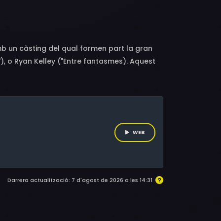
amb un càsting del qual formen part la gran
), o Ryan Kelley ("Entre fantasmes). Aquest
 i l'acceptació familiar. Una pel·lícula
cia de l'amor incondicional.Aquesta és la
ual amb la seva identitat és agreujat per
 lluita per ser acceptat, Mary s'enfronta a
a família.
WEB
Darrera actualització: 7 d'agost de 2026 a les 14:31