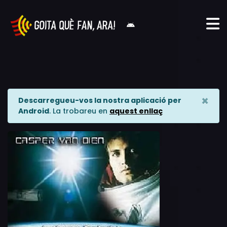
×
Descarregueu-vos la nostra aplicació per
Android
. La trobareu en
aquest enllaç