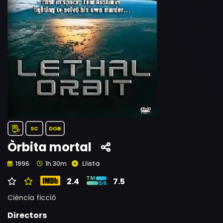
SC
DOB
Òrbita mortal
Llista
1996
1h 30m
2.4
7.5
Ciència ficció
Directors