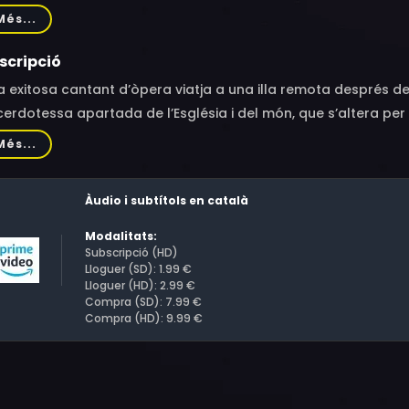
ri Maijala, Ilo-Ann Saarepera, Olivier De Sagazan
Més...
scripció
 exitosa cantant d’òpera viatja a una illa remota després del
erdotessa apartada de l’Església i del món, que s’altera pe
Més...
Àudio i subtítols en català
Modalitats:
Subscripció (HD)
Lloguer (SD): 1.99 €
Lloguer (HD): 2.99 €
Compra (SD): 7.99 €
Compra (HD): 9.99 €