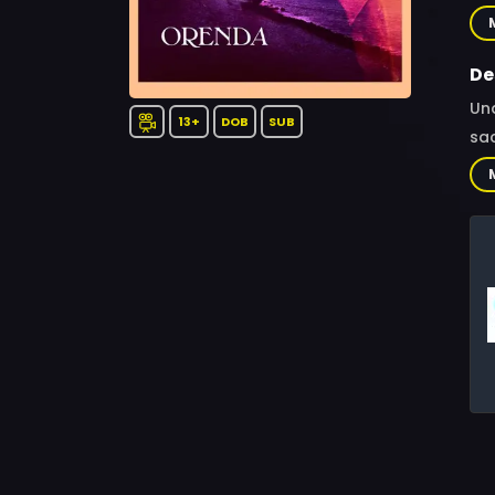
Lau
De
Una
13+
DOB
SUB
sac