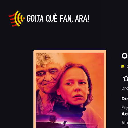
O
Dr
Di
Pir
Ac
Alm