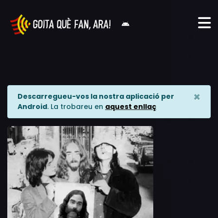
×
Descarregueu-vos la nostra aplicació per
Android
. La trobareu en
aquest enllaç