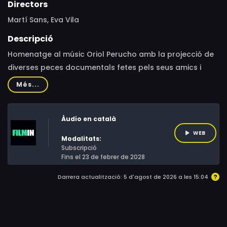
Directors
Martí Sans, Eva Vila
Descripció
Homenatge al músic Oriol Perucho amb la projecció de
diverses peces documentals fetes pels seus amics i
d’entrevistes a 12 dels músics que varen col·laborar amb
Més...
ell.
Àudio en català
WEB
Modalitats:
Subscripció
Fins el 23 de febrer de 2028
Darrera actualització: 5 d'agost de 2026 a les 15:04