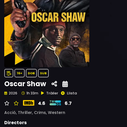
16+
DOB
SUB
Oscar Shaw
Tràiler
Llista
2026
1h 33m
4.6
6.7
Acció,
Thriller,
Crims,
Western
Directors