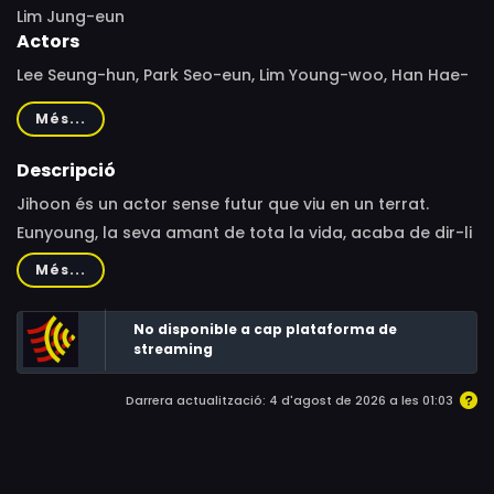
Lim Jung-eun
Actors
Lee Seung-hun, Park Seo-eun, Lim Young-woo, Han Hae-
in, Ko Kwan-jae, Lee Jung-hyuk, Lee Gun-woo, Jung Jae-
Més...
yoon, Oh Gyu-chul, Kang Suk-won
Descripció
Jihoon és un actor sense futur que viu en un terrat.
Eunyoung, la seva amant de tota la vida, acaba de dir-li
que no poden continuar veient-se perquè es casa.
Més...
Jihoon i Eunyoung es troben en un pont sobre el riu Han.
Comencen a conversar i acaben deambulant junts tota
No disponible a cap plataforma de
la nit per Seül.
streaming
Darrera actualització: 4 d'agost de 2026 a les 01:03