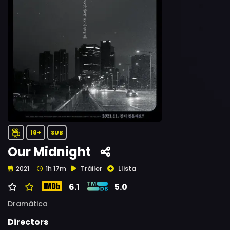
18+
SUB
Our Midnight
Tràiler
Llista
2021
1h 17m
6.1
5.0
Dramàtica
Directors