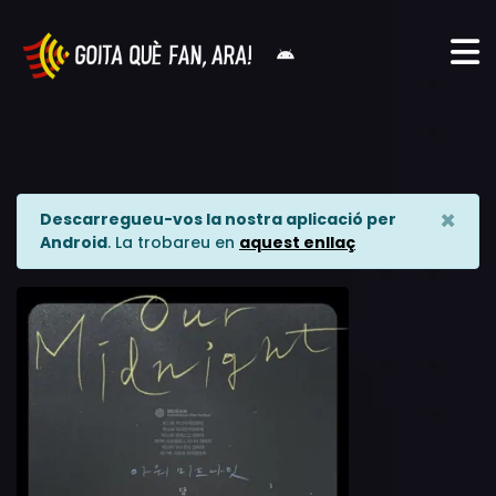
×
Descarregueu-vos la nostra aplicació per
Android
. La trobareu en
aquest enllaç