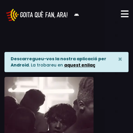
×
Descarregueu-vos la nostra aplicació per
Android
. La trobareu en
aquest enllaç