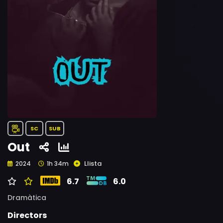
SC
SUB
Out
Llista
2024
1h 34m
6.7
6.0
Dramàtica
Directors