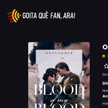
O
Dr
Di
Ma
Ac
Har