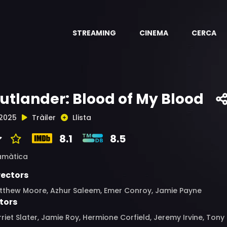
STREAMING
CINEMA
CERCA
utlander: Blood of My Blood
2025
Tràiler
Llista
8.1
8.5
amàtica
rectors
tthew Moore, Azhur Saleem, Emer Conroy, Jamie Payne
tors
riet Slater, Jamie Roy, Hermione Corfield, Jeremy Irvine, To