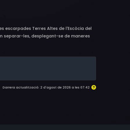
es escarpades Terres Altes de l'Escòcia del
uen separar-les, desplegant-se de maneres
esenvolupa a través del temps.
Darrera actualització: 2 d'agost de 2026 a les 07:42