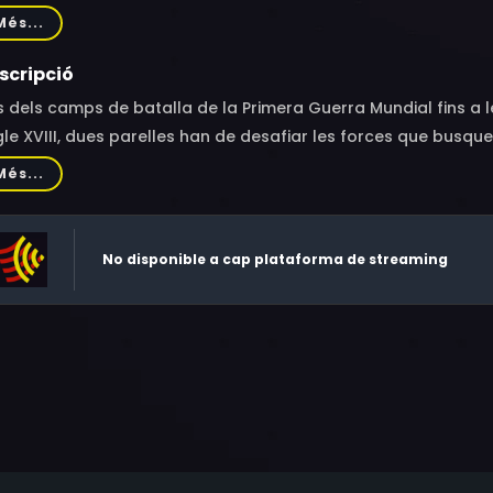
y Alexander, Conor MacNeill, Brian McCardie, Sara Vickers
Més...
scripció
 dels camps de batalla de la Primera Guerra Mundial fins a l
le XVIII, dues parelles han de desafiar les forces que busq
rprenents i imprevistes en aquesta saga romàntica que es d
Més...
No disponible a cap plataforma de streaming