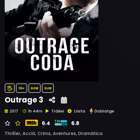
16+
DOB
SUB
Outrage 3
Tràiler
Llista
Doblatge
2017
1h 44m
6.4
6.8
Thriller,
Acció,
Crims,
Aventures,
Dramàtica