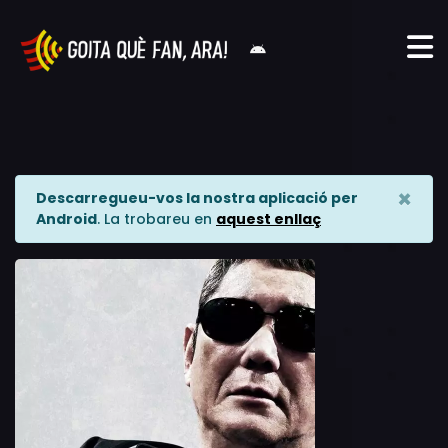
×
Descarregueu-vos la nostra aplicació per
Android
. La trobareu en
aquest enllaç