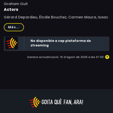
Graham Guit
Actors
Gérard Depardieu, Élodie Bouchez, Carmen Maura, Isaac
Sharry, Patrícia Bull, Teresa Madruga, Augusto Portela,
Més...
Orlando Costa, Miguel Hurst, Manuela Gourary, Lucinda
Loureiro, Elsa Wallencamp, Patrice Cols, Philippe du
No disponible a cap plataforma de
Janerand, Hervé Pierre, Isabelle Candelier, Wojciech
streaming
Pszoniak, Anne Le Ny, Tsilla Chelton, Estelle Larrivaz,
Marie-Sohna Condé, Charlotte Bonnet, Lucie Le Bras
Darrera actualització: 10 d'agost de 2026 a les 07:00