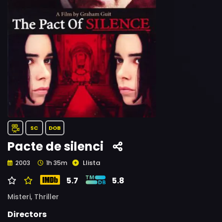
SC
DOB
Pacte de silenci
Llista
2003
1h 35m
5.7
5.8
Misteri,
Thriller
Directors