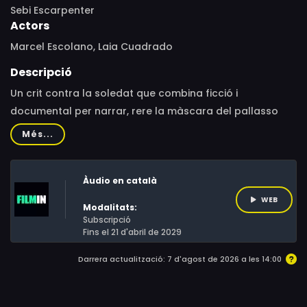
Sebi Escarpenter
Actors
Marcel Escolano, Laia Cuadrado
Descripció
Un crit contra la soledat que combina ficció i
documental per narrar, rere la màscara del pallasso
trist, una tendra història d'amistat.L'Andreu és un home
Més...
solitari i taciturn que es guanya la vida fent de pallasso
en residències de la gent gran. El dia del seu aniversari
Àudio en català
coincideix en un restaurant amb la Diana, una jove
model que s'està obrint camí, però que se sent sola i
WEB
Modalitats:
perduda. La connexió inesperada que neix entre tots
Subscripció
Fins el 21 d'abril de 2029
dos, fruit de la casualitat, els permet compartir les
seves inquietuds i pors, i experimentar l'alegria.
Darrera actualització: 7 d'agost de 2026 a les 14:00