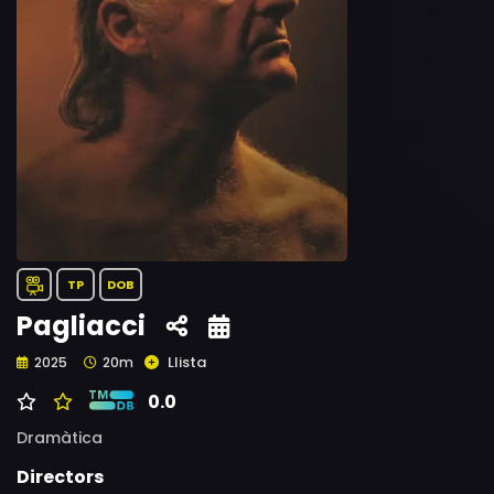
TP
DOB
Pagliacci
Llista
2025
20m
0.0
Dramàtica
Directors