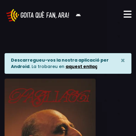
×
Descarregueu-vos la nostra aplicació per
Android
. La trobareu en
aquest enllaç