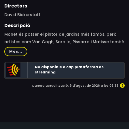
Directors
David Bickerstaff
Descripció
Monet és potser el pintor de jardins més famós, però
artistes com Van Gogh, Sorolla, Pissarro i Matisse també
van veure en els jardins una gran font d’inspiració.
Més...
Aquest documental mostra l’exposició que la Royal
Academy of Arts de Londres va dedicar a aquest tema i
No disponible a cap plataforma de
fa un repàs de la fascinació social pels jardins d’artistes
streaming
importants de principis del segle XX.
Darrera actualització: 9 d'agost de 2026 a les 06:33