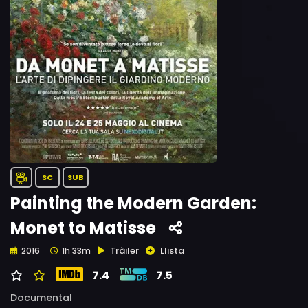
SC
SUB
Painting the Modern Garden:
Monet to Matisse
Tràiler
Llista
2016
1h 33m
7.4
7.5
Documental