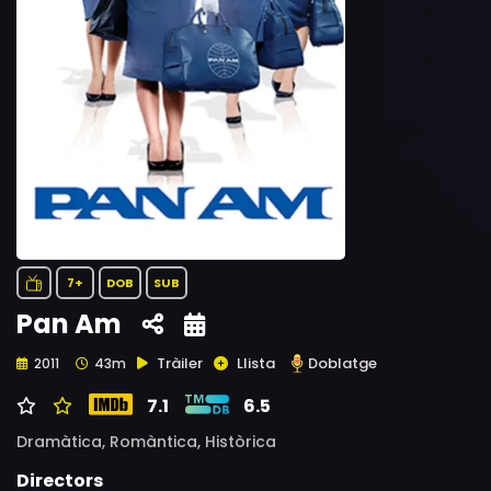
7+
DOB
SUB
Pan Am
Tràiler
Llista
Doblatge
2011
43m
7.1
6.5
Dramàtica,
Romàntica,
Històrica
Directors