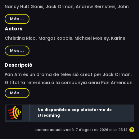
Nancy Hult Ganis, Jack Orman, Andrew Bernstein, John
Fortenberry, Thomas Schlamme, Alex Graves,
Més...
Christopher Misiano, Matthew Penn
Actors
Christina Ricci, Margot Robbie, Michael Mosley, Karine
Vanasse, Mike Vogel, Kelli Garner, Jeremy Davidson
Més...
Descripció
Pan Am és un drama de televisió creat per Jack Orman.
El títol fa referència a la companyia aèria Pan American
World Airways, i narra les històries dels pilots i hostesses
Més...
de l'aerolínia a principis dels anys 60 durant la guerra
freda i els primers vols comercials.
No disponible a cap plataforma de
streaming
Darrera actualització: 7 d'agost de 2026 a les 05:14