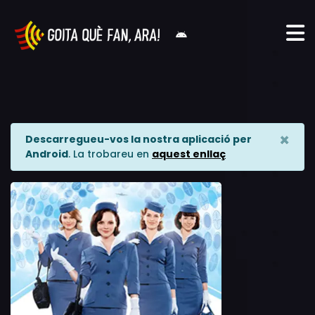
×
Descarregueu-vos la nostra aplicació per
Android
. La trobareu en
aquest enllaç