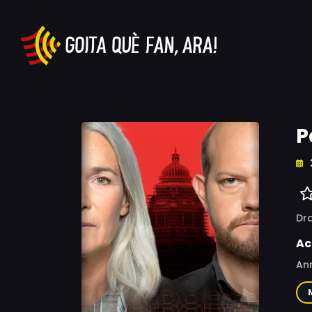
P
Dr
Ac
Ann
Bai