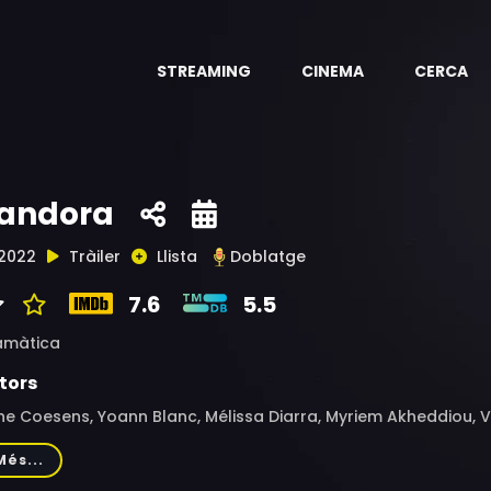
STREAMING
CINEMA
CERCA
andora
2022
Tràiler
Llista
Doblatge
7.6
5.5
amàtica
tors
e Coesens, Yoann Blanc, Mélissa Diarra, Myriem Akheddiou, V
ly, Salomé Richard, Jimony Ekila
Més...