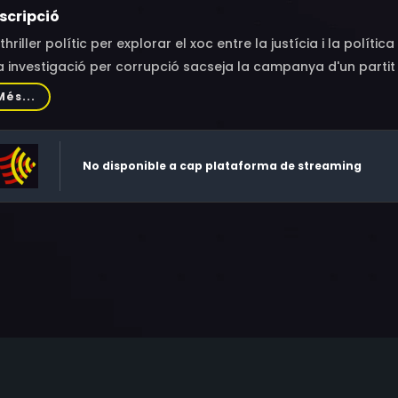
scripció
thriller polític per explorar el xoc entre la justícia i la polí
 investigació per corrupció sacseja la campanya d'un parti
necta la vida de quatre persones. Poder, radicalització, violè
Més...
cietat completament polaritzada.
No disponible a cap plataforma de streaming