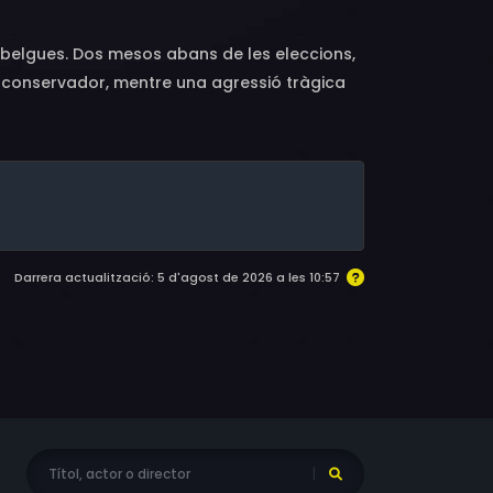
tica belgues. Dos mesos abans de les eleccions,
t conservador, mentre una agressió tràgica
ncia masclista i notícies falses en una
Darrera actualització: 5 d'agost de 2026 a les 10:57