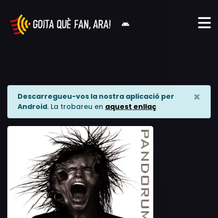
×
Descarregueu-vos la nostra aplicació per
Android
. La trobareu en
aquest enllaç