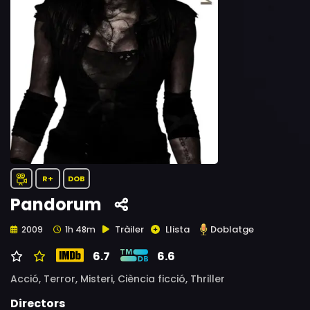
R+
DOB
Pandorum
Tràiler
Llista
Doblatge
2009
1h 48m
6.7
6.6
Acció,
Terror,
Misteri,
Ciència ficció,
Thriller
Directors