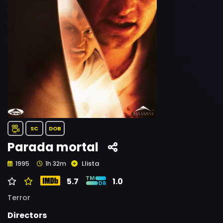
SC
DOB
Parada mortal
Llista
1995
1h 32m
5.7
1.0
Terror
Directors