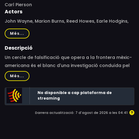
Carl Pierson
Actors
John Wayne, Marion Burns, Reed Howes, Earle Hodgins,
Gino Corrado, Yakima Canutt, Perry Murdock, Gordon
Més...
Clifford, Henry Hall, Joe Dominguez, Herman Hack, James
Sheridan
Descripció
Un cercle de falsificació que opera a la frontera mèxic-
americana és el blanc d'una investigació conduïda pel
comissari John Wyatt (John Wayne). Unint-se al xou
Més...
medicinal del Dr. Carter com un precís traïdor, Wyatt
pretén capturar la banda. Del que no se n'ha adonat és
No disponible a cap plataforma de
que el cervell del pla és l'ex-soci del Dr. Carter, que no
streaming
pararà fins a assassinar Carter i raptar la seva bella
Darrera actualització: 7 d'agost de 2026 a les 04:41
filla...