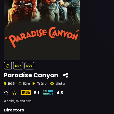
NR+
DOB
Paradise Canyon
Tràiler
Llista
1935
52m
5.1
4.8
Acció,
Western
Directors