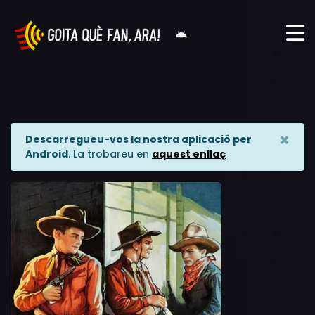
×
Descarregueu-vos la nostra aplicació per
Android
. La trobareu en
aquest enllaç