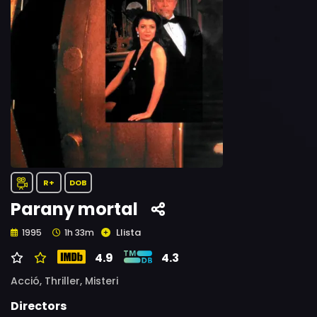
R+
DOB
Parany mortal
Llista
1995
1h 33m
4.9
4.3
Acció,
Thriller,
Misteri
Directors