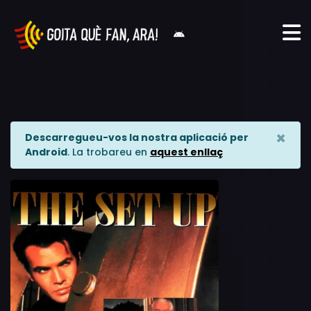
×
Descarregueu-vos la nostra aplicació per
Android
. La trobareu en
aquest enllaç