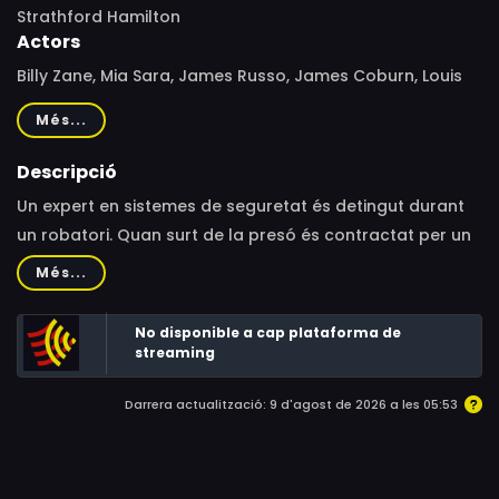
Strathford Hamilton
Actors
Billy Zane, Mia Sara, James Russo, James Coburn, Louis
Mandylor, Tommy Lister Jr., Margaret Avery, Roy Jenson,
Més...
Ed Wasser, Paula Coburn, Shannon Wilcox, Vince
Deadrick Jr., Lisa Collins, Brett Morris, Tom Muzila, Mark
Descripció
Rolston
Un expert en sistemes de seguretat és detingut durant
un robatori. Quan surt de la presó és contractat per un
banquer perquè dissenyi un sistema a prova de
Més...
robatoris durant la renovació d'un banc, però poc
després d'acabar li fan xantatge perquè sabotegi la
No disponible a cap plataforma de
seguretat.
streaming
Darrera actualització: 9 d'agost de 2026 a les 05:53