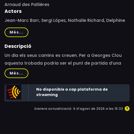
Arnaud des Pallières
Actors
Jean-Marc Barr, Sergi López, Nathalie Richard, Delphine
Chuillot, Geraldine Chaplin, Laurent Delbecque, Jean-
Més...
Pierre Kalfon, László Szabó, Judith Henry
Descripció
Un dia els seus camins es creuen. Per a Georges Clou
aquesta trobada podria ser el punt de partida d’una
gran amistat. En canvi, Paul Marteau ho veu com una
Més...
possibilitat de destruir la imatge de felicitat perfecta
que representa Georges.
No disponible a cap plataforma de
streaming
Darrera actualització: 6 d'agost de 2026 a les 15:33