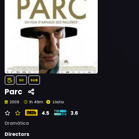
SC
SUB
Parc
Llista
2009
1h 49m
4.5
3.6
Dramàtica
Directors