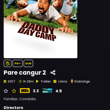
PG+
DOB
Pare cangur 2
Tràiler
Llista
Doblatge
2007
1h 29m
3.3
4.9
Familiar,
Comèdia
Directors