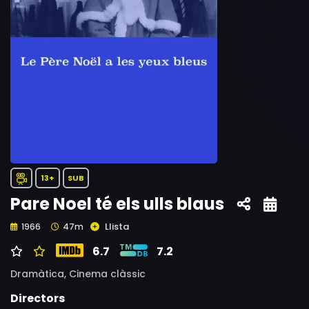
13+
SUB
Pare Noel té els ulls blaus
Llista
1966
47m
6.7
7.2
Dramàtica,
Cinema clàssic
Directors