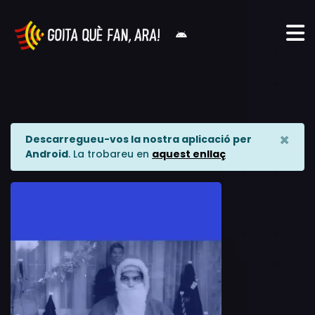
×
Descarregueu-vos la nostra aplicació per
Android
. La trobareu en
aquest enllaç