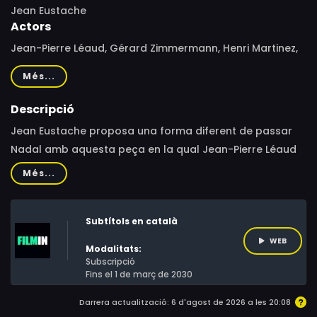
Jean Eustache
Actors
Jean-Pierre Léaud, Gérard Zimmermann, Henri Martinez,
René Gilson, Michèle Maynard, Maurice Domingo, Carmen
Més...
Ripoll, Jeanne Delos, Noëlle Baleste, Alain Derboy,
Rosette Mourrut, Jacques Larson, Georges Riccio
Descripció
Jean Eustache proposa una forma diferent de passar
Nadal amb aquesta peça en la qual Jean-Pierre Léaud
interpreta a un jove que ha de vestir-se de Papà Noel
Més...
per a tirar endavant econòmicament.Per Nadal, el jove
Daniel somia amb comprar-se una trenca que li permeti
Subtítols en català
ocultar còmodament la seva roba. Per tant, accepta
posar per a un fotògraf als carrers de Narbona,
WEB
Modalitats:
disfressat de Papà Noel. Irreconeixible sota la seva
Subscripció
Fins el 1 de març de 2030
barba blanca, aborda als transeünts (i especialment a
les dones) oferint-los pressionar-se contra ell per a fer
Darrera actualització: 6 d'agost de 2026 a les 20:08
una foto.