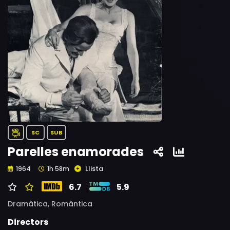
SC
SUB
Parelles enamorades
Llista
1964
1h 58m
6.7
5.9
Dramàtica,
Romàntica
Directors