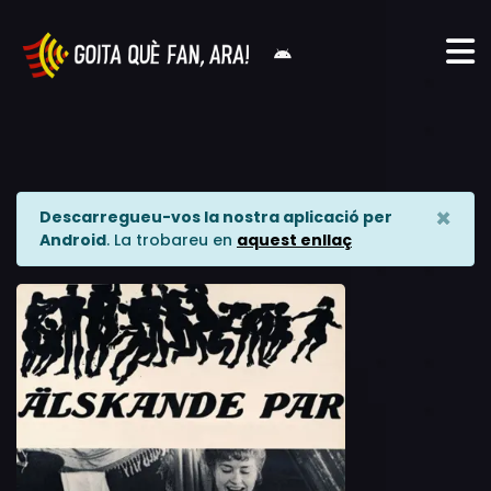
×
Descarregueu-vos la nostra aplicació per
Android
. La trobareu en
aquest enllaç