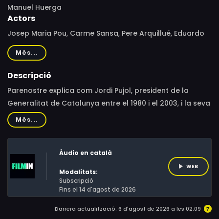
Manuel Huerga
Actors
Josep Maria Pou, Carme Sansa, Pere Arquillué, Eduardo
Lloveras, Sílvia Abril, David Selvas, Lluís Soler, Alberto San
Més...
Juan, Antonio Dechent, Silvia Abril, Carlos Vicente, Oscar
Dorta
Descripció
Parenostre explica com Jordi Pujol, president de la
Generalitat de Catalunya entre el 1980 i el 2003, i la seva
família van gestionar la situació quan el 2014 es va
Més...
publicar la notícia dels seus diners no declarats en
comptes bancaris andorrans. Aquest incident va alterar
Àudio en català
la societat i política catalanes.
WEB
Modalitats:
Subscripció
Fins el 14 d'agost de 2026
Darrera actualització: 6 d'agost de 2026 a les 02:09