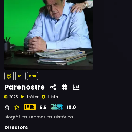
12+
DOB
Parenostre
Tràiler
Llista
2025
5.5
10.0
Biogràfica,
Dramàtica,
Històrica
Directors