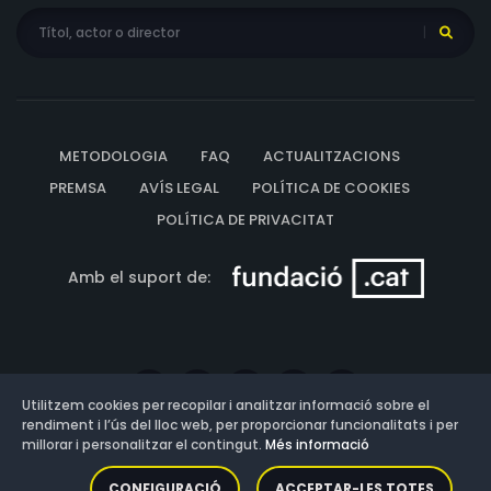
METODOLOGIA
FAQ
ACTUALITZACIONS
PREMSA
AVÍS LEGAL
POLÍTICA DE COOKIES
POLÍTICA DE PRIVACITAT
Amb el suport de:
Utilitzem cookies per recopilar i analitzar informació sobre el
rendiment i l’ús del lloc web, per proporcionar funcionalitats i per
millorar i personalitzar el contingut.
Més informació
Versió: 3.13.0.202607011342
CONFIGURACIÓ
ACCEPTAR-LES TOTES