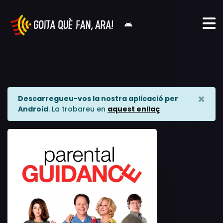
×
Descarregueu-vos la nostra aplicació per
Android
. La trobareu en
aquest enllaç