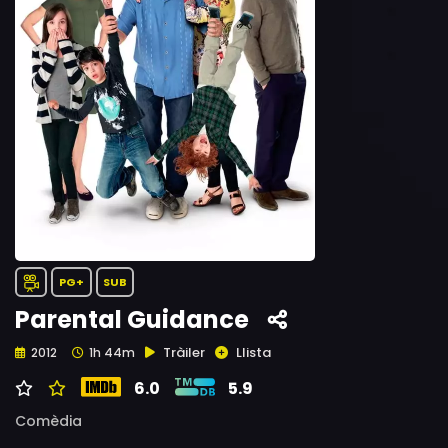
PG+
SUB
Parental Guidance
Tràiler
Llista
2012
1h 44m
6.0
5.9
Comèdia