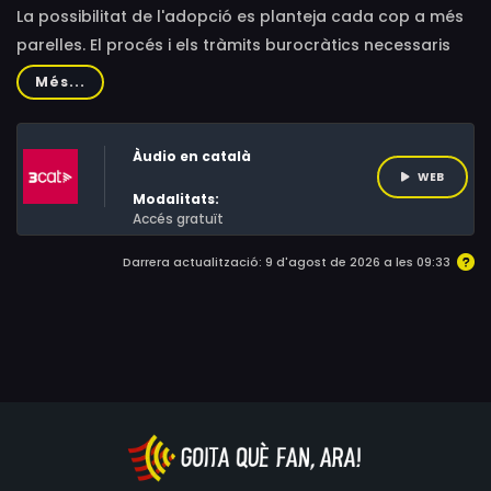
La possibilitat de l'adopció es planteja cada cop a més
parelles. El procés i els tràmits burocràtics necessaris
per adoptar una criatura són sovint molt llargs o
Més...
problemàtics. El programa analitza diverses
experiències de parelles, així com la integració dels nens
Àudio en català
adoptats, que molt sovint provenen d'altres països o
WEB
tenen discapacitats o malalties. També es presenten els
Modalitats:
controls i informes que fa la Generalitat per garantir en
Accés gratuït
certa mesura l'èxit de l'adopció.
Darrera actualització: 9 d'agost de 2026 a les 09:33