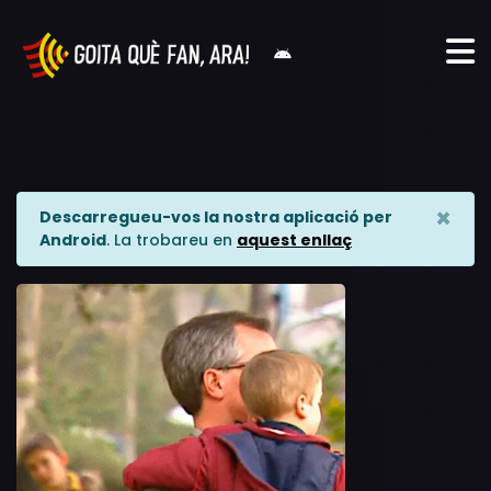
×
Descarregueu-vos la nostra aplicació per
Android
. La trobareu en
aquest enllaç