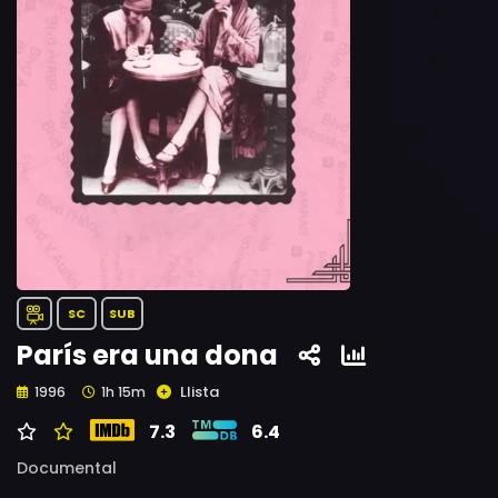
SC
SUB
París era una dona
Llista
1996
1h 15m
7.3
6.4
Documental