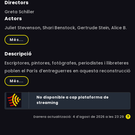
Directors
Greta Schiller
Actors
Juliet Stevenson, Shari Benstock, Gertrude Stein, Alice B.
Toklas, Janet Flanner, Samuel Steward, Marie Laurencin,
Més...
Sylvia Beach, Adrienne Monnier, Gisèle Freund, Jean
Bernard, Solita Solano, Josephine Baker, Paul Valéry,
Descripció
Natalie Clifford Barney, Berthe Cleyrerque, Colette,
Escriptores, pintores, fotògrafes, periodistes i llibreteres
Romaine Brooks, Djuna Barnes, Thelma Wood, Catherine
poblen el París d’entreguerres en aquesta reconstrucció
R. Stimpson, Pablo Picasso, James Joyce
documental d’una comunitat creativa, plena de geni i
Més...
modernitat, en una visió poc coneguda de la ciutat.
No disponible a cap plataforma de
streaming
Darrera actualització: 4 d'agost de 2026 a les 23:29