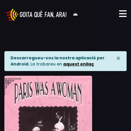
×
Descarregueu-vos la nostra aplicació per
Android
. La trobareu en
aquest enllaç