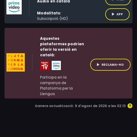
Àudio en català
Armando Gutierrez
Modalitats:
APP
Subscripció (HD)
Aquestes
plataformes podrien
oferir la versió en
català:
RECLAMA-HO
Participa en la
campanya de
Plataforma per la
Llengua.
Darrera actualització: 9 d'agost de 2026 a les 02:13