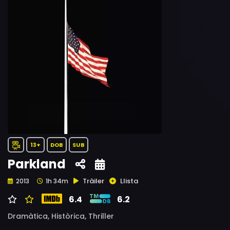
13+
DOB
SUB
Parkland
Tràiler
Llista
2013
1h 34m
6.4
6.2
Dramàtica,
Històrica,
Thriller