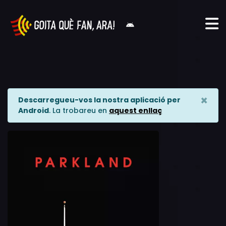
×
Descarregueu-vos la nostra aplicació per
Android
. La trobareu en
aquest enllaç