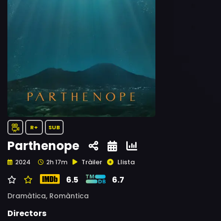
R+
SUB
Parthenope
Tràiler
Llista
2024
2h 17m
6.5
6.7
Dramàtica,
Romàntica
Directors