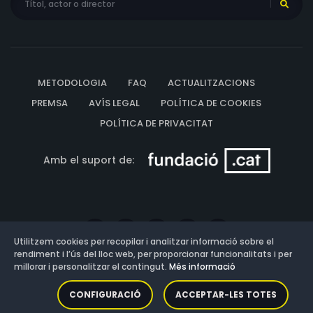
METODOLOGIA
FAQ
ACTUALITZACIONS
PREMSA
AVÍS LEGAL
POLÍTICA DE COOKIES
POLÍTICA DE PRIVACITAT
Amb el suport de:
Utilitzem cookies per recopilar i analitzar informació sobre el
rendiment i l’ús del lloc web, per proporcionar funcionalitats i per
millorar i personalitzar el contingut.
Més informació
Versió: 3.13.0.202607011342
CONFIGURACIÓ
ACCEPTAR-LES TOTES