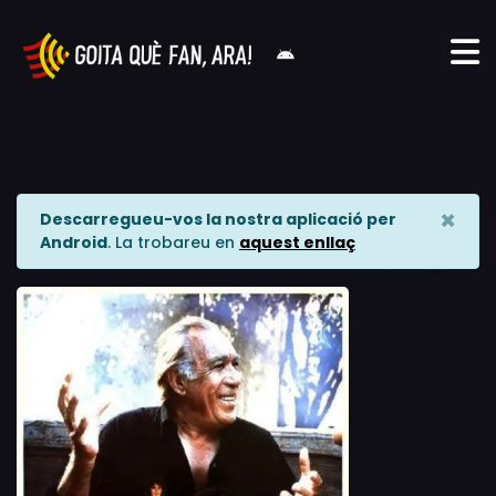
×
Descarregueu-vos la nostra aplicació per
Android
. La trobareu en
aquest enllaç