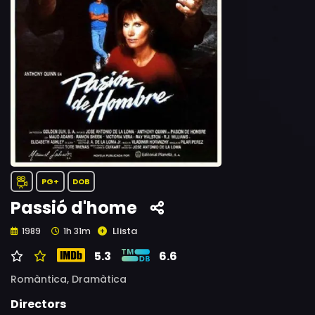
PG+
DOB
Passió d'home
Llista
1989
1h 31m
5.3
6.6
Romàntica,
Dramàtica
Directors