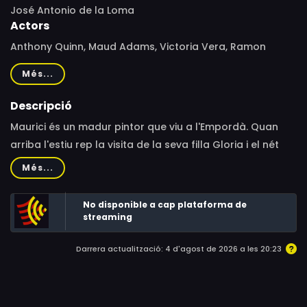
José Antonio de la Loma
Actors
Anthony Quinn, Maud Adams, Victoria Vera, Ramon
Estevez, Elizabeth Ashley, José María Caffarel, Ray
Més...
Walston, Shari Shattuck, Pepe Martín, R.J. Williams
Descripció
Maurici és un madur pintor que viu a l'Empordà. Quan
arriba l'estiu rep la visita de la seva filla Gloria i el nét
George. La mare vol que el nen passi uns mesos amb
Més...
l'avi, mentre ella compleix un contracte d'actriu a
Londres. Al principi, l'artista i el jove es mostren distants,
No disponible a cap plataforma de
encara que un temps passat es converteixen en molt
streaming
bons amics. Tot i això, els esdeveniments que succeeixen
Darrera actualització: 4 d'agost de 2026 a les 20:23
a la finca obliguen Glòria a tornar per emportar-se el
seu petit.