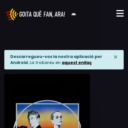
×
Descarregueu-vos la nostra aplicació per
Android
. La trobareu en
aquest enllaç