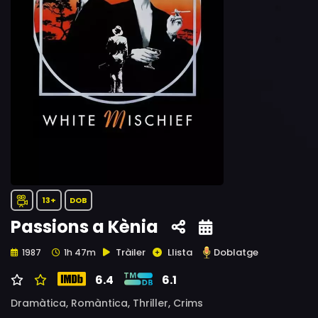
13+
DOB
Passions a Kènia
Tràiler
Llista
Doblatge
1987
1h 47m
6.4
6.1
Dramàtica,
Romàntica,
Thriller,
Crims