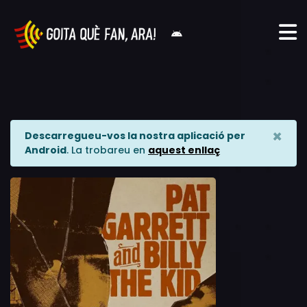
×
Descarregueu-vos la nostra aplicació per
Android
. La trobareu en
aquest enllaç