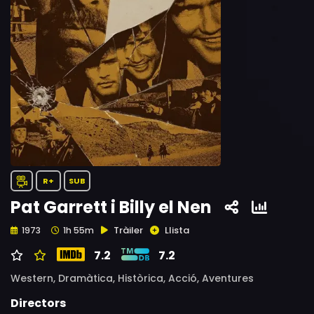
R+
SUB
Pat Garrett i Billy el Nen
Tràiler
Llista
1973
1h 55m
7.2
7.2
Western,
Dramàtica,
Històrica,
Acció,
Aventures
Directors