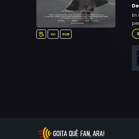
De
En 
per
SC
SUB