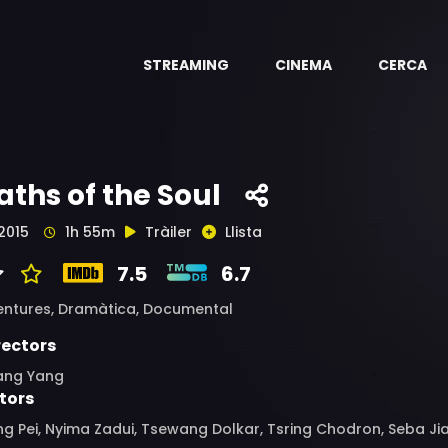
STREAMING
CINEMA
CERCA
aths of the Soul
2015
1h 55m
Tràiler
Llista
7.5
6.7
entures,
Dramàtica,
Documental
rectors
ang Yang
tors
g Pei, Nyima Zadui, Tsewang Dolkar, Tsring Chodron, Seba J