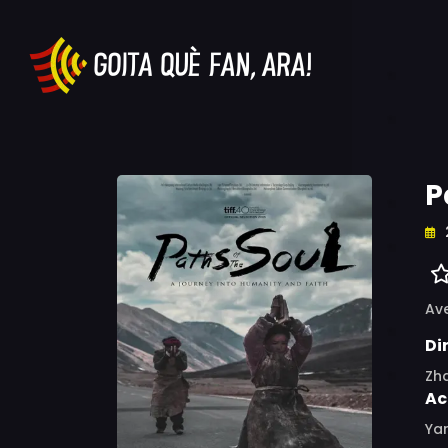
P
Av
Di
Zh
Ac
Yan