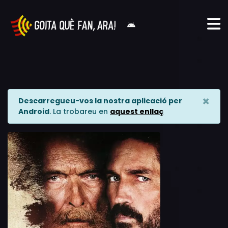
×
Descarregueu-vos la nostra aplicació per
Android
. La trobareu en
aquest enllaç