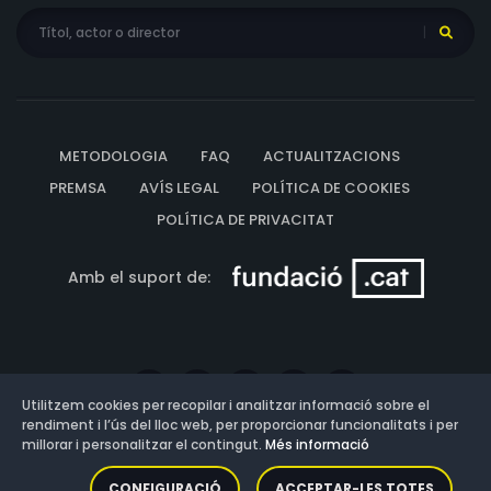
METODOLOGIA
FAQ
ACTUALITZACIONS
PREMSA
AVÍS LEGAL
POLÍTICA DE COOKIES
POLÍTICA DE PRIVACITAT
Amb el suport de:
Utilitzem cookies per recopilar i analitzar informació sobre el
rendiment i l’ús del lloc web, per proporcionar funcionalitats i per
millorar i personalitzar el contingut.
Més informació
Versió: 3.13.0.202607011342
CONFIGURACIÓ
ACCEPTAR-LES TOTES