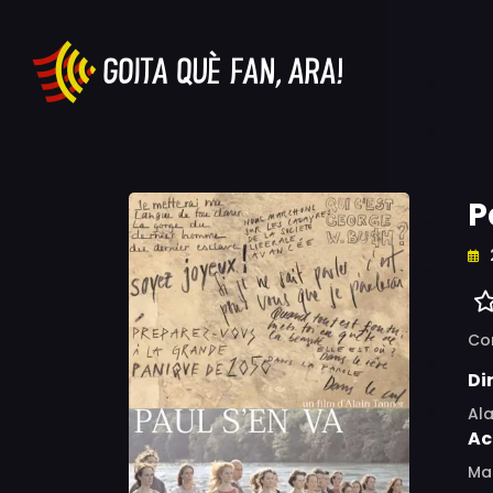
P
Co
Di
Ala
Ac
Mad