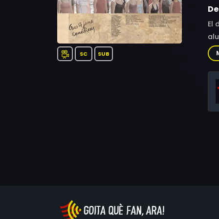
De
El 
al
SC
SUB