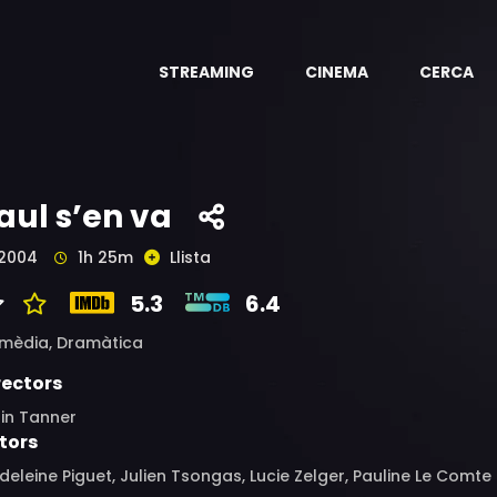
STREAMING
CINEMA
CERCA
aul s’en va
2004
1h 25m
Llista
5.3
6.4
mèdia,
Dramàtica
rectors
in Tanner
tors
eleine Piguet, Julien Tsongas, Lucie Zelger, Pauline Le Comte