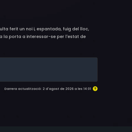
a ferit un noi i, espantada, fuig del lloc,
 la porta a interessar-se per l'estat de
tir d'aquell moment, posarà tot el seu afany a
Darrera actualització: 2 d'agost de 2026 a les 14:01