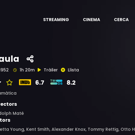
STREAMING
CINEMA
CERCA
aula
1952
1h 20m
Tràiler
Llista
6.7
8.2
amàtica
rectors
dolph Maté
tors
etta Young, Kent Smith, Alexander Knox, Tommy Rettig, Otto H