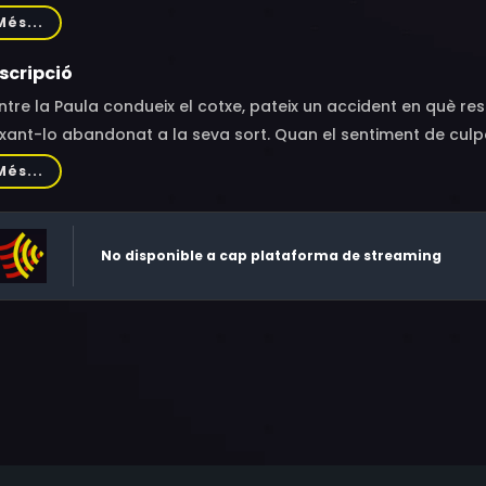
an, William Schallert, Kenner G. Kemp, Gertrude Astor
Més...
scripció
tre la Paula condueix el cotxe, pateix un accident en què result
xant-lo abandonat a la seva sort. Quan el sentiment de culpa
ut del noi, esbrina que ha perdut la facultat de parlar. A par
Més...
dar-lo a recuperar el do de la paraula.
No disponible a cap plataforma de streaming