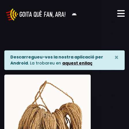
×
Descarregueu-vos la nostra aplicació per
Android
. La trobareu en
aquest enllaç