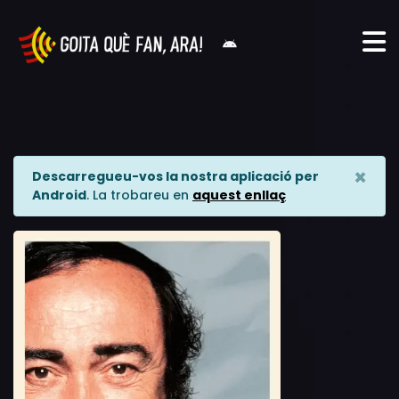
×
Descarregueu-vos la nostra aplicació per
Android
. La trobareu en
aquest enllaç