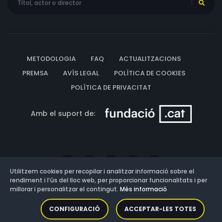
METODOLOGIA
FAQ
ACTUALITZACIONS
PREMSA
AVÍS LEGAL
POLÍTICA DE COOKIES
POLÍTICA DE PRIVACITAT
Amb el suport de:
Utilitzem cookies per recopilar i analitzar informació sobre el
rendiment i l’ús del lloc web, per proporcionar funcionalitats i per
millorar i personalitzar el contingut.
Més informació
Versió: 3.13.0.202607011342
CONFIGURACIÓ
ACCEPTAR-LES TOTES