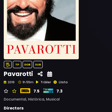
TP
DOB
SUB
Pavarotti
Tràiler
Llista
2019
1h 55m
7.5
7.3
Documental,
Històrica,
Musical
Directors