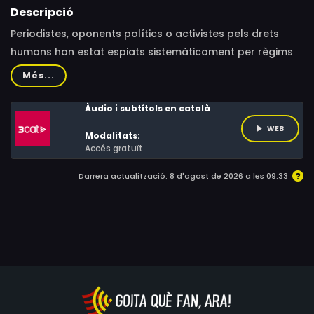
Descripció
Periodistes, oponents polítics o activistes pels drets
humans han estat espiats sistemàticament per règims
autoritaris de tot el món amb el programa espia
Més...
Pegasus.
Àudio i subtítols en català
WEB
Modalitats:
Accés gratuït
Darrera actualització: 8 d'agost de 2026 a les 09:33