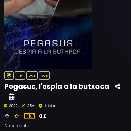
TP
DOB
SUB
Pegasus, l'espia a la butxaca
Llista
2022
45m
0.0
Documental