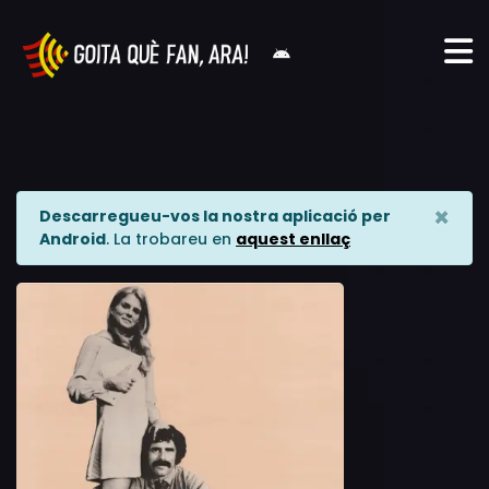
×
Descarregueu-vos la nostra aplicació per
Android
. La trobareu en
aquest enllaç