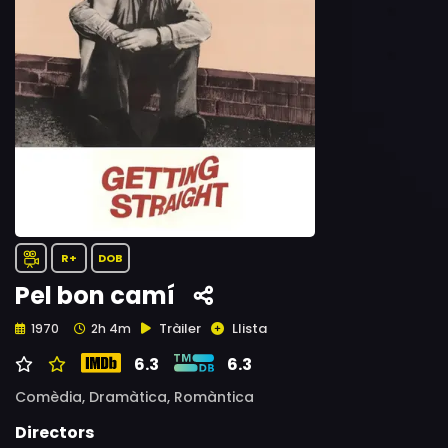
R+
DOB
Pel bon camí
Tràiler
Llista
1970
2h 4m
6.3
6.3
Comèdia,
Dramàtica,
Romàntica
Directors