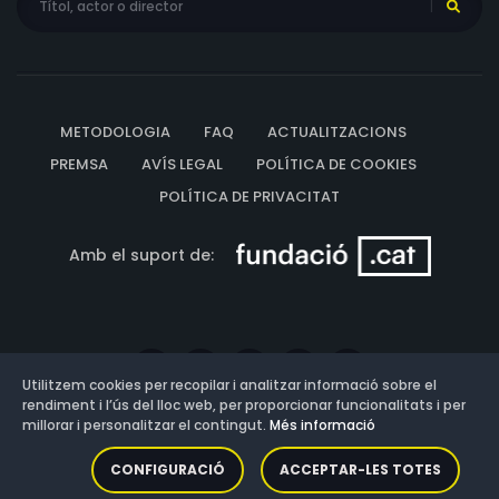
METODOLOGIA
FAQ
ACTUALITZACIONS
PREMSA
AVÍS LEGAL
POLÍTICA DE COOKIES
POLÍTICA DE PRIVACITAT
Amb el suport de:
Utilitzem cookies per recopilar i analitzar informació sobre el
rendiment i l’ús del lloc web, per proporcionar funcionalitats i per
millorar i personalitzar el contingut.
Més informació
Versió: 3.13.0.202607011342
CONFIGURACIÓ
ACCEPTAR-LES TOTES