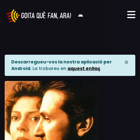
×
Descarregueu-vos la nostra aplicació per
Android
. La trobareu en
aquest enllaç