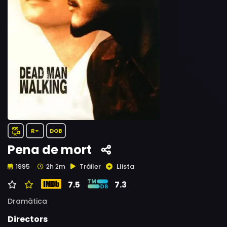
R+
DOB
Pena de mort
Tràiler
Llista
1995
2h 2m
7.5
7.3
Dramàtica
Directors