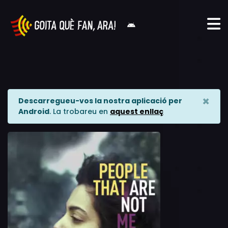
×
Descarregueu-vos la nostra aplicació per
Android
. La trobareu en
aquest enllaç