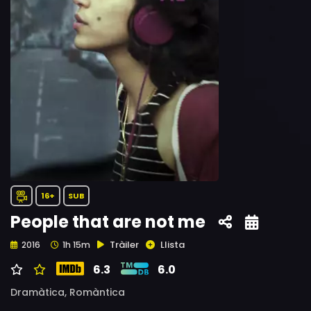
16+
SUB
People that are not me
Tràiler
Llista
2016
1h 15m
6.3
6.0
Dramàtica,
Romàntica