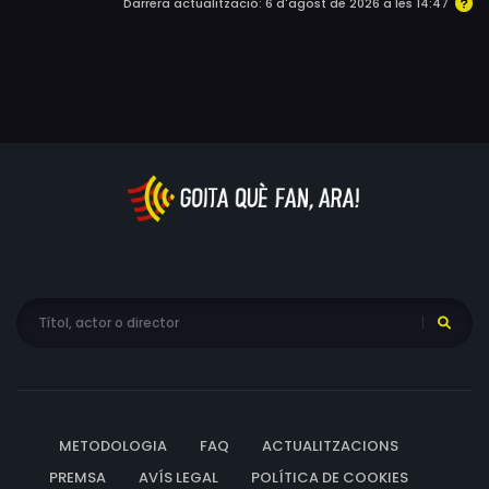
Darrera actualització: 6 d'agost de 2026 a les 14:47
Aquesta és la història d'una jove de Tel Aviv que anhela
trobar una relació més íntima, quelcom que també
l'aterra; que no deixa de xerrar però, en realitat, mai diu
res.
METODOLOGIA
FAQ
ACTUALITZACIONS
PREMSA
AVÍS LEGAL
POLÍTICA DE COOKIES