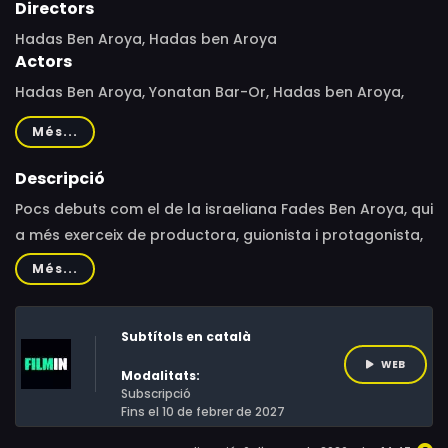
Directors
Hadas Ben Aroya, Hadas ben Aroya
Actors
Hadas Ben Aroya, Yonatan Bar-Or, Hadas ben Aroya,
Netser Charitt, Hagar Enosh, Eric Raphael Mizrahi, Meir
Més...
Toledano
Descripció
Pocs debuts com el de la israeliana Fades Ben Aroya, qui
a més exerceix de productora, guionista i protagonista,
han estat capaços de transmetre amb tanta força la
Més...
forma d'entendre l'amor d'una jove de vint anys avui dia.
A través de les tribulacions emocionals de la seva
Subtítols en català
genuïna protagonista, Ben Aroya (sovint comparada
amb Lena Dunham) també ofereix una panoràmica
WEB
Modalitats:
vibrant de la vida i la nit a Tel Aviv. La Joy no és capaç
Subscripció
Fins el 10 de febrer de 2027
d'oblidar al seu ex, no aconsegueix tornar a enamorar-
se i no pot deixar d'anar-se'n al llit amb estranys.